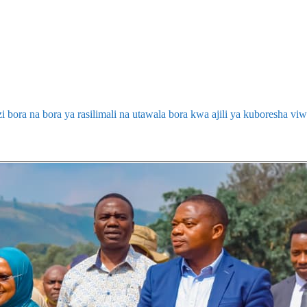
 bora na bora ya rasilimali na utawala bora kwa ajili ya kuboresha v