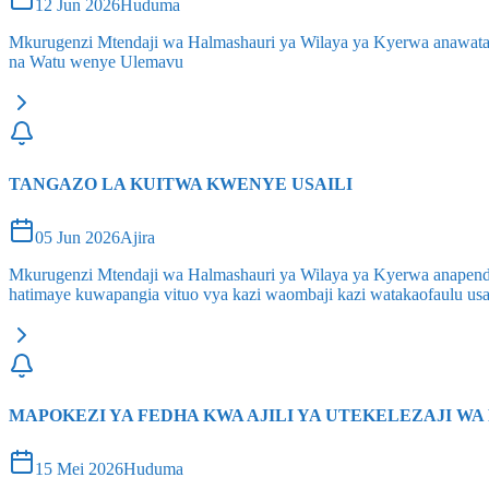
12 Jun 2026
Huduma
Mkurugenzi Mtendaji wa Halmashauri ya Wilaya ya Kyerwa anawatang
na Watu wenye Ulemavu
TANGAZO LA KUITWA KWENYE USAILI
05 Jun 2026
Ajira
Mkurugenzi Mtendaji wa Halmashauri ya Wilaya ya Kyerwa anapenda
hatimaye kuwapangia vituo vya kazi waombaji kazi watakaofaulu usai
MAPOKEZI YA FEDHA KWA AJILI YA UTEKELEZAJI W
15 Mei 2026
Huduma