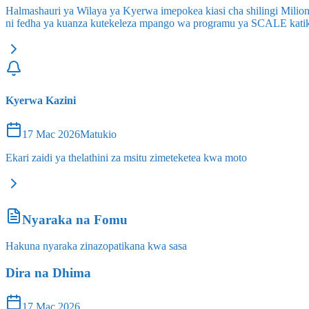
Halmashauri ya Wilaya ya Kyerwa imepokea kiasi cha shilingi Milioni si
ni fedha ya kuanza kutekeleza mpango wa programu ya SCALE kati
Kyerwa Kazini
17 Mac 2026
Matukio
Ekari zaidi ya thelathini za msitu zimeteketea kwa moto
Nyaraka na Fomu
Hakuna nyaraka zinazopatikana kwa sasa
Dira na Dhima
17 Mac 2026