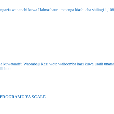
azia wananchi kuwa Halmashauri imetenga kiashi cha shilingi 1,108
 kuwataarifu Waombaji Kazi wote walioomba kazi kuwa usaili unatar
li huo.
A PROGRAMU YA SCALE