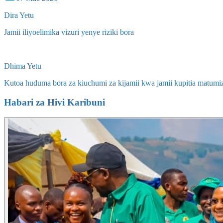
Dira Yetu
Jamii iliyoelimika vizuri yenye riziki bora
Dhima Yetu
Kutoa huduma bora za kiuchumi za kijamii kwa jamii kupitia matumizi
Habari za Hivi Karibuni